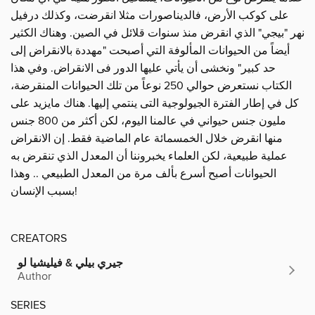
على كوكب الأرض، فالديناصورات مثلا انقرضت، وكذلك درفيل
نهر "بيجي" الذي انقرض منذ سنوات قلائل في الصين. وهناك الكثير
أيضاً من الحيوانات المألوفة التي أصبحت "مهددة بالانقراض إلى
حد كبير" ونخشى أن يأتي عليها الدور فى الانقراض. وفي هذا
الكتاب نستعرض حوالي 250 نوعاً من تلك الحيوانات المنقرضة،
كل في إطار الفترة الجيولوجية التى ينتمي إليها. هناك مايزيد على
مليون جنس حيواني في عالمنا اليوم، لكن أكثر من 800 جنس
منها انقرض خلال الخمسمائة عام الماضية فقط. إن الانقراض
عملية طبيعية، لكن العلماء يخبروننا أن المعدل الذي تنقرض به
الحيوانات أصبح أسرع بألف مرة من المعدل الطبيعي .. وهذا
بسبب الإنسان!
CREATORS
جيري بيلي & فيليشيا لو
Author
SERIES