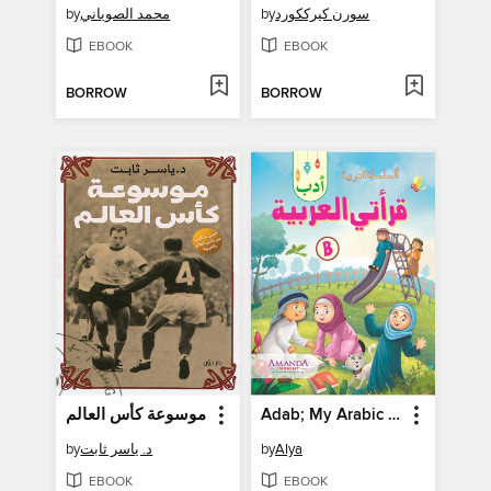
by
محمد الصوياني
by
سورن كيرككورد
EBOOK
EBOOK
BORROW
BORROW
موسوعة كأس العالم
Adab; My Arabic Reader-B
by
د. ياسر ثابت
by
Alya
EBOOK
EBOOK