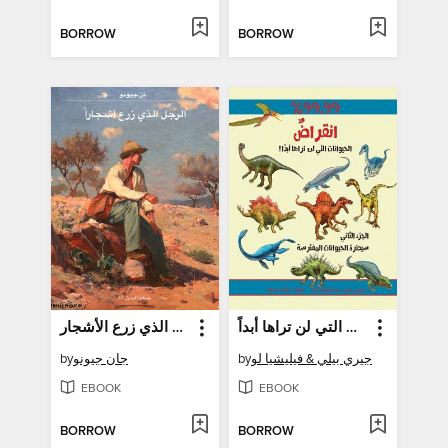
BORROW
BORROW
انقراض 2 - الحيوانات التي لن تراها أبداً
الرجل الذي زرع الأشجار
by
جان جيونو
by
جيري بيلي & فيليشيا لو
EBOOK
EBOOK
BORROW
BORROW