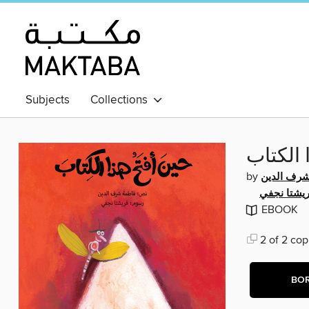
Subjects
Collections
 الكتاب
by
رف الدين
يشتا نجفي
EBOOK
2 of 2 cop
BO