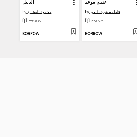
عندي موعد
الدليل
by
محمود العشري
by
فاطمة شرف الدين
EBOOK
EBOOK
BORROW
BORROW