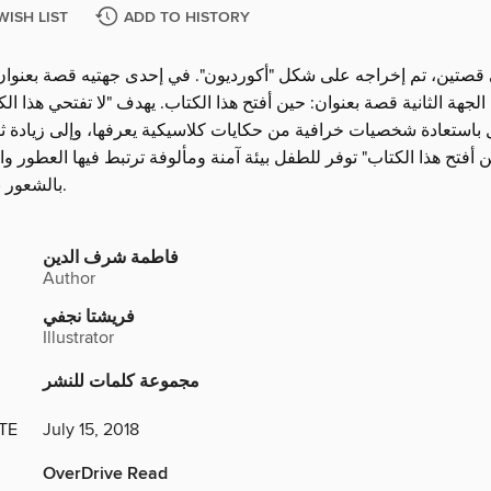
WISH LIST
ADD TO HISTORY
قصتين، تم إخراجه على شكل "أكورديون". في إحدى جهتيه قصة بعنوان: 
لجهة الثانية قصة بعنوان: حين أفتح هذا الكتاب. يهدف "لا تفتحي هذا الكت
باستعادة شخصيات خرافية من حكايات كلاسيكية يعرفها، وإلى زيادة ثقت
أفتح هذا الكتاب" توفر للطفل بيئة آمنة ومألوفة ترتبط فيها العطور وال
بالشعور بالأمان والفرح.
فاطمة شرف الدين
Author
فريشتا نجفي
Illustrator
مجموعة كلمات للنشر
TE
July 15, 2018
OverDrive Read