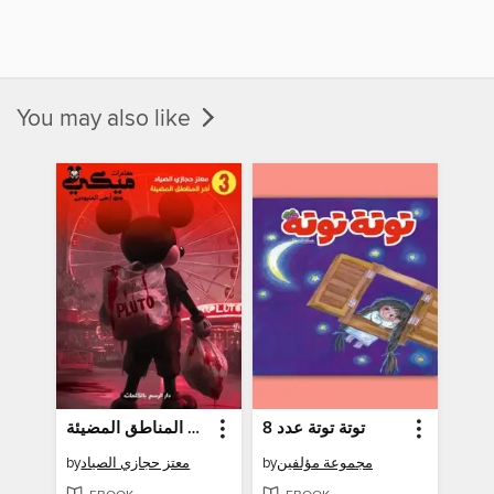
You may also like
توتة توتة عدد 8
آخر المناطق المضيئة
by
معتز حجازي الصياد
by
مجموعة مؤلفين