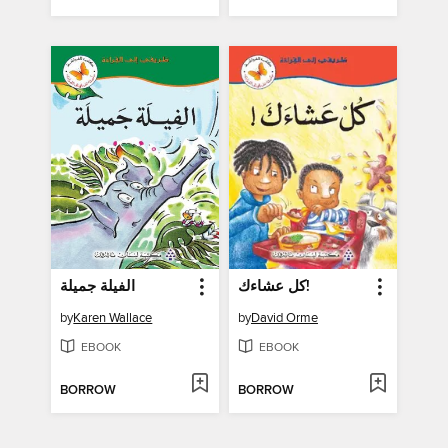
كل عشاءك!
الفيلة جميلة
by
Karen Wallace
by
David Orme
EBOOK
EBOOK
BORROW
BORROW