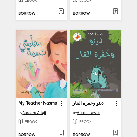
EBOOK
EBOOK
BORROW
BORROW
My Teacher Nasma
دينو وحفرة القار
by
Bassam Altaji
by
Alison Hawes
EBOOK
EBOOK
BORROW
BORROW