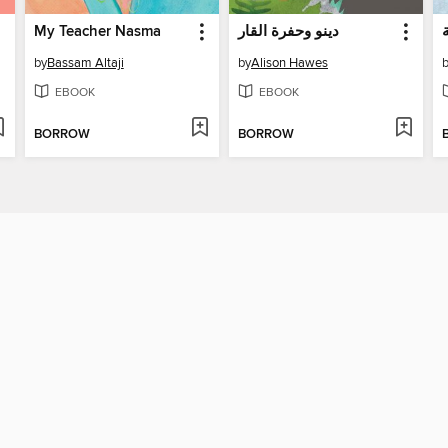
My Teacher Nasma
دينو وحفرة القار
by
Bassam Altaji
by
Alison Hawes
EBOOK
EBOOK
BORROW
BORROW