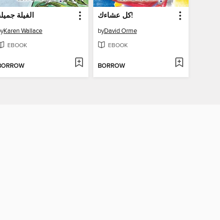
كل عشاءك!
الفيلة جميلة
by
Karen Wallace
by
David Orme
EBOOK
EBOOK
BORROW
BORROW