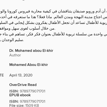
أن آدم وروبو صديقان يتناقشان في كيفية محاربة فيروس كورونا والوق
س اجتاح مدينة البهجة ومدن العالم. ماذا فعلا؟ هذا ما ستعرفه في أح
تربوية للأطفال تساعد أن تجعل الأطفال يفكرون بشكل إيجابي في السلو
من خلال أسلوب لغوى سهل ومواقف وصور جذابة.
هي واحدة من سلسلة تربوية للأطفال بعنوان فكر فكر، تساهم في بناء 
سليم الوجدان ومستنير الفكر.
Dr. Mohamed abou El-khir
Author
Mohamed Abou El-khir
TE
April 13, 2020
OverDrive Read
ISBN:
9789779071701
EPUB ebook
ISBN:
9789779071701
File size:
1509 KB