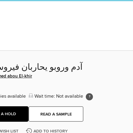
آدم وروبو يحاربان فيرو
ed abou El-khir
ies available
Wait time: Not available
 A HOLD
READ A SAMPLE
WISH LIST
ADD TO HISTORY