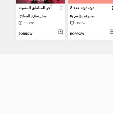
توتة توتة عدد 8
آخر المناطق المضيئة
by
معتز حجازي الصياد
by
مجموعة مؤلفين
EBOOK
EBOOK
BORROW
BORROW