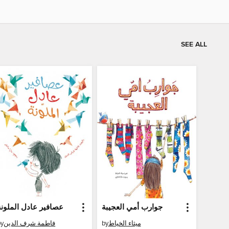
SEE ALL
جوارب أمي العجيبة
عصافير عادل الملونة
by
فاطمة شرف الدين
by
ميثاء الخياط