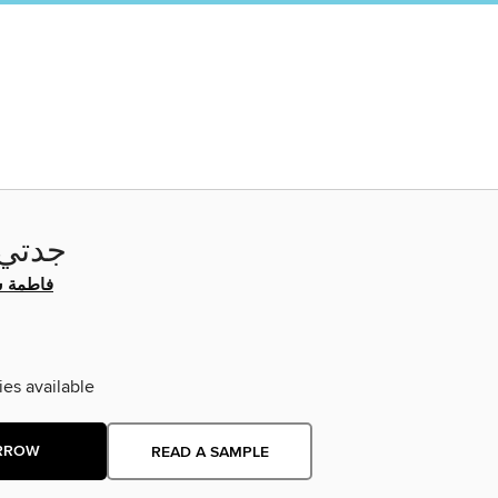
جدتي 
فاطمة ش
ies available
RROW
READ A SAMPLE