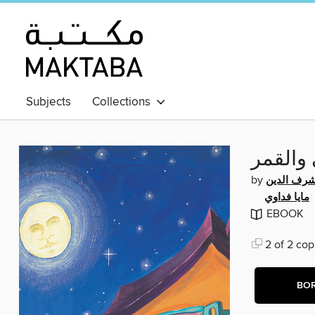
Subjects
Collections
والقمر
by
رف الدين
مايا فداوي
EBOOK
2 of 2 cop
BO