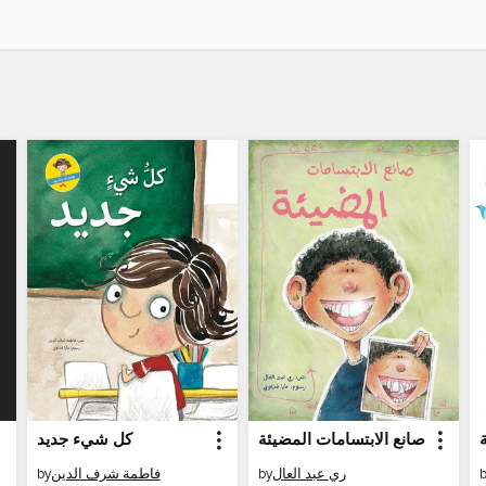
صانع الابتسامات المضيئة
كل شيء جديد
by
فاطمة شرف الدين
by
ري عبد العال